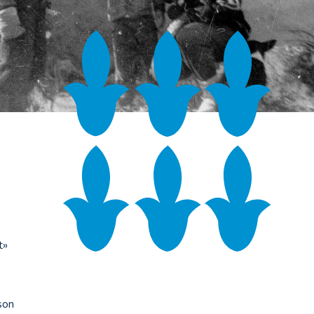
t»
son