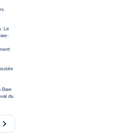
es.
s. Le
Baie-
ément
isolée
a Baie
aval du
rs de