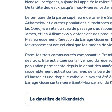
blanc (ou corégone), aujourd’hui appelée la rivière
De la tête des eaux jusqu’à Trois-Rivières, cette 
Le territoire de la partie supérieure de la rivière
Atikamekw et d’autres populations autochtones qu
lac Obedjiwan était un lieu de passage crucial pou
James, et les Atikamekw y obtenaient des produit
Malheureusement, l’érection du barrage Gouin en 
l’environnement naturel ainsi que les modes de vie
Parmi les trois communautés composant la Premièr
des trois. Elle est située sur la rive nord du réserv
population permanente depuis le début des années 
rassemblement estival sur les rives de la baie d
d’Hudson et une chapelle catholique avaient été é
barrage Gouin sur la rivière Saint-Maurice, inonda K
Le cimetière de Kikendatch
Le cimetière de Kikendatch représente les vestig