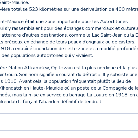
 Saint-Maurice.
rivière totalise 523 kilomètres sur une dénivellation de 400 mètr
 Saint-Maurice était une zone importante pour les Autochtones
i s’y rassemblaient pour des échanges commerciaux et culturel
r atteindre d’autres destinations, comme le Lac Saint-Jean ou la 
s précieux en échange de leurs peaux d’orignaux ou de castors.
1918 a entraîné l’inondation de cette zone et a modifié profond
 des populations autochtones qui y vivaient.
e Nation Atikamekw, Opitciwan est la plus nordique et la plus 
oir Gouin. Son nom signifie « courant du détroit ». Il y subsiste une
1910. Avant cela, la population fréquentait plutôt le lieu de
e Kikendatch en Haute-Mauricie où un poste de la Compagnie de l
rigés, mais la mise en service du barrage La Loutre en 1918, en 
ikendatch, forçant l’abandon définitif de l’endroit
es d’un village Atikamekw abandonné au début du XXe siècle. Lo